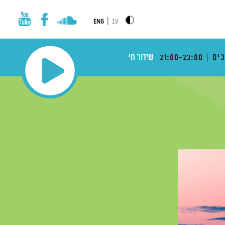
|
עב
ENG
ים
21:00-23:00
שידור חי