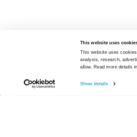
This website uses cookie
This website uses cookies t
analysis, research, advert
allow. Read more details in
Show details