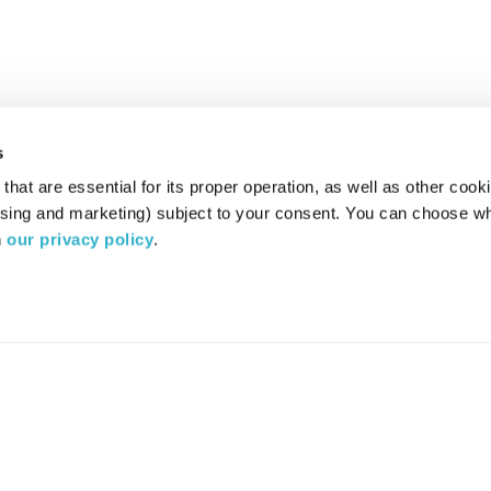
s
hat are essential for its proper operation, as well as other cooki
ising and marketing) subject to your consent. You can choose wh
 
our privacy policy
.
רדיו מהות החיים משדר ב:
ערוץ 87
YES
סלקום
TV
TUNE IN