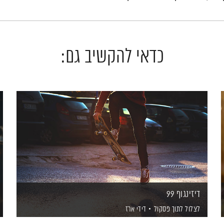
כדאי להקשיב גם:
דיזינגוף 99
לצלול לתוך פסקול
דידי ארז