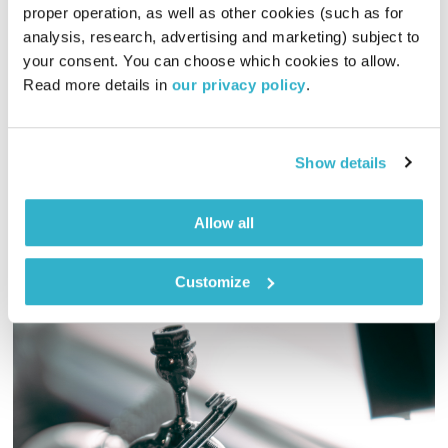
proper operation, as well as other cookies (such as for 
מופע הרדיו של אורי גוטליב – 13.11.18
analysis, research, advertising and marketing) subject to 
מופע הרדיו של אורי גוטליב
אורי גוטליב
your consent. You can choose which cookies to allow. 
Read more details in 
our privacy policy
.
00:57:39
13.11.18
מופע הרדיו של אורי גוטליב גאה להציג – מחשבות, הגיגים ומוזיקה
Show details
ממוחו הקודח של אורי גוטליב
אודיו
Allow all
Customize