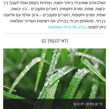
האלבומים שאהבתי ביותר השנה, נפתחת בקסם ועפה לקצב! בין
יבשות, שפות, זמנים ותקופות, ז’אנרים ומקצבים – בין יבשות,
שפות, זמנים ותקופות, ז’אנרים ומקצבים – גרוב עולמי עם אליענה
בן-דוד, מהאולפן הביתי בברלין. את רשימות השידור המלאות
ניתן למצוא
בבלוג של אחת ששומעת
כדאי להקשיב גם:
כל יום מחדש – 10.12.19