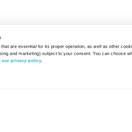
s
hat are essential for its proper operation, as well as other cooki
ising and marketing) subject to your consent. You can choose wh
 
our privacy policy
.
רדיו מהות החיים משדר ב:
ערוץ 87
YES
סלקום
TV
TUNE IN