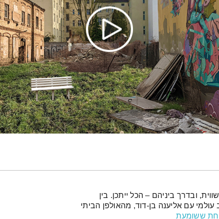
וה-70' לאלקטרוניקה עכשווית, ובדרך ביניהם – הכל ייתכן. בין
 עולמי עם אליענה בן-דוד, מהאולפן הביתי
חת ששומעת