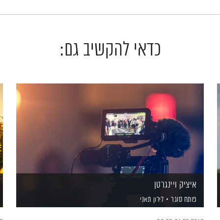
כדאי להקשיב גם:
איציק ויינגרטן
פותח סוגר
לירון תאני