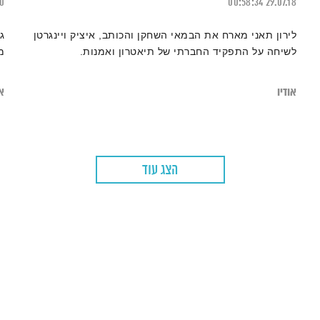
20
00:58:34
29.07.18
לירון תאני מארח את הבמאי השחקן והכותב, איציק ויינגרטן
ג
לשיחה על התפקיד החברתי של תיאטרון ואמנות.
מ
אודיו
או
הצג עוד