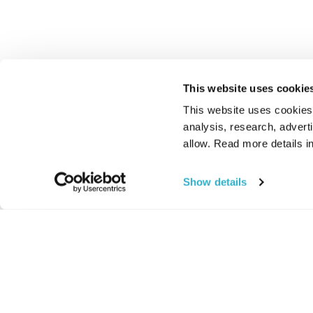
This website uses cookie
This website uses cookies t
analysis, research, advert
allow. Read more details in
Show details