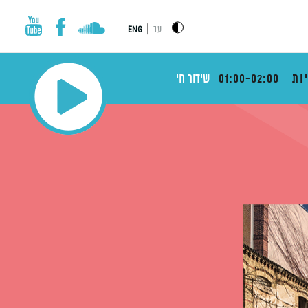
|
עב
ENG
ות
01:00-02:00
שידור חי