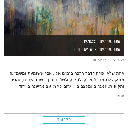
אחת ששומעת – 19.10.23
אחת ששומעת
אליענה בן דוד
01:56:42
19.10.23
אחת שלא יכולה לדבר הרבה בימים אלו, אבל ששומעת ומשמיעה
מוזיקה לנחמה, לחיבוק, לחיזוק ולשלום. בין יבשות, שפות, זמנים
ותקופות, ז’אנרים ומקצבים – גרוב עולמי עם אליענה בן-דוד,
מהאולפן הביתי בברלין. את רשימות השידור המלאות ניתן למצוא
אודיו
בב
לוג של אחת ששומעת
הצג עוד