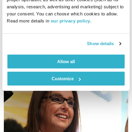
מנועים קדימה
גלית גורא-עיני
analysis, research, advertising and marketing) subject to 
00:58:25
30.04.23
your consent. You can choose which cookies to allow. 
Read more details in 
our privacy policy
.
כל יום בדרך הביתה – שעה של מוזיקה מעולה בעריכתה ובהגשתה
של גלית גורא-עיני
אודיו
Show details
Allow all
Customize