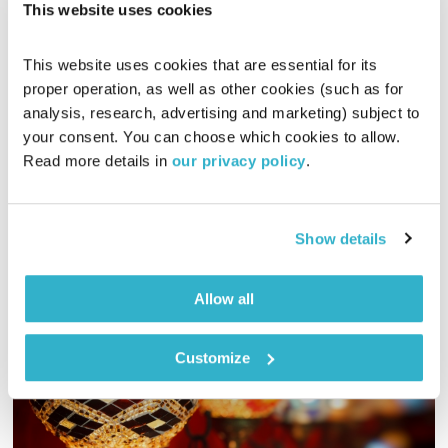
This website uses cookies
עולם קטן – 2.7.17
עולם קטן
אורי בנקהלטר
This website uses cookies that are essential for its 
proper operation, as well as other cookies (such as for 
01:58:58
02.07.17
analysis, research, advertising and marketing) subject to 
your consent. You can choose which cookies to allow. 
מסע מוזיקלי יומי עם אורי בנקהלטר
Read more details in 
our privacy policy
.
אודיו
Show details
Allow all
Customize