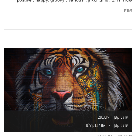
שמח, חיובי, גרוב, מגוון, postive', happy, groovy , various
אודיו
עולם קטן – 20.3.19
עולם קטן
אורי בנקהלטר