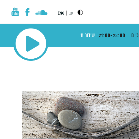
|
עב
ENG
ים
21:00-23:00
שידור חי