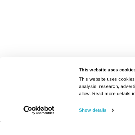
This website uses cookie
This website uses cookies t
analysis, research, advert
allow. Read more details in
Show details