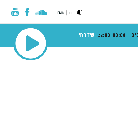
|
עב
ENG
ים
22:00-00:00
שידור חי