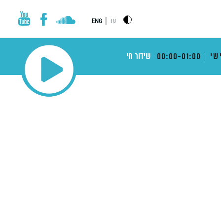
|
עב
ENG
שי
00:00-01:00
שידור חי