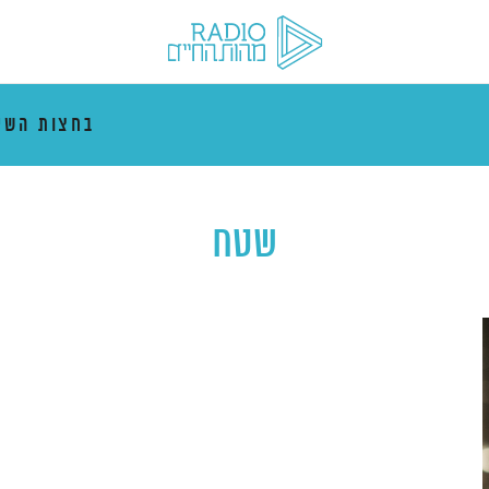
בחצות השי
שטח