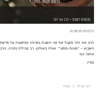
פרשת מטות-מסעי
נפגשים לשבת
הרב אור זהר
01:00:05
09.07.15
הרב אור זהר מקבל את פני השבת בשיחה ומחשבה על פרשת
השבוע – "מטות-מסעי". אורח באולפן: רב קהילת נתניה, הרב
אתגר נוף
אודיו
דף הבית
שטח