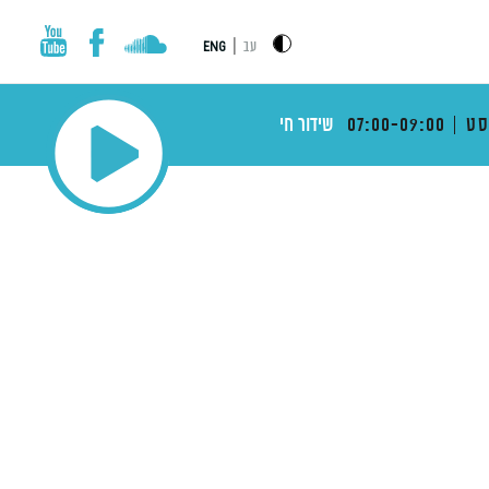
|
עב
ENG
ט
07:00-09:00
שידור חי