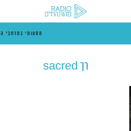
מסעותי במרחבי הז
רך sacred