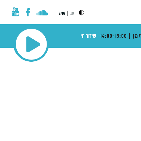
|
עב
ENG
מן
14:00-15:00
שידור חי