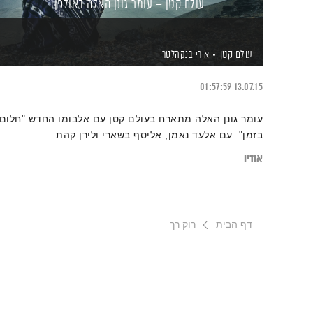
עולם קטן – עומר גונן האלה באולפן
עולם קטן
אורי בנקהלטר
01:57:59
13.07.15
עומר גונן האלה מתארח בעולם קטן עם אלבומו החדש "חלום
בזמן". עם אלעד נאמן, אליסף בשארי ולירן קהת
אודיו
דף הבית
רוק רך