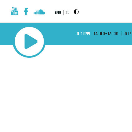
|
עב
ENG
ות
14:00-16:00
שידור חי