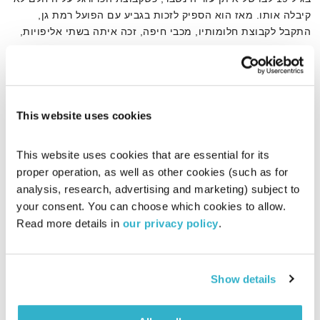
קיבלה אותו. מאז הוא הספיק לזכות בגביע עם הפועל רמת גן,
התקבל לקבוצת חלומותיו, מכבי חיפה, זכה איתה בשתי אליפויות,
מונה לקפטן מכבי הרצליה, עלה איתה ליגה וזכה בגביע הטוטו בגיל
אודיו
26, הוא קרע את גיד אכילס והתבשר שלשחק הוא כבר לא יוכל יותר.
עוד בבית החולים הוא החליט שהוא הולך לעזור לכדורגלנים אחרים
לפתח את החוסן המנטאלי שלהם ובשנתיים האחרונות הוא המאמן
המנטאלי של אלופת המדינה בכדורגל
This website uses cookies
דף הבית
פציעות
This website uses cookies that are essential for its 
proper operation, as well as other cookies (such as for 
analysis, research, advertising and marketing) subject to 
your consent. You can choose which cookies to allow. 
Read more details in 
our privacy policy
.
Show details