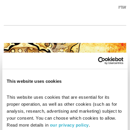
אודיו
This website uses cookies
This website uses cookies that are essential for its 
proper operation, as well as other cookies (such as for 
עולם קטן – 25.11.1
analysis, research, advertising and marketing) subject to 
עולם קטן
אורי בנקהלטר
your consent. You can choose which cookies to allow. 
Read more details in 
our privacy policy
.
01:57:59
25.11.18