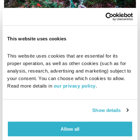
This website uses cookies
אחדות וייחודיות
This website uses cookies that are essential for its 
מודל עשיית הטוב
אסי זיגדון
proper operation, as well as other cookies (such as for 
analysis, research, advertising and marketing) subject to 
00:48:09
05.11.17
your consent. You can choose which cookies to allow. 
Read more details in 
our privacy policy
.
אסי זגדון מארח ומשוחח עם עובדים מקבוצת אריסון על אחדות
וייחודיות בעולם העסקים והפילנטרופיה. התכנית שודרה במסגרת
יום שידורים מיוחד שהוקדש כולו לשיח מקרב בין הגונים השונים
בפאזל הישראלי
Show details
אודיו
Allow all