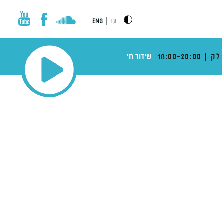
|
עב
ENG
לק
18:00-20:00
שידור חי