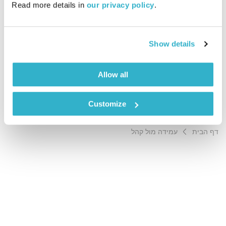
Read more details in 
our privacy policy
.
01:02:29
24.06.14
מסתבר שכל אחד יכול להיות מרצה מוצלח ומבוקש – ענת קלו לברון
Show details
מארחת את גיל פרץ, שמספר איך אפשר ללמוד להעביר מסרים
בצורה יוצאת דופן
Allow all
אודיו
Customize
דף הבית
עמידה מול קהל