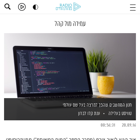
עמידה מול קהל
חנון המחשבים שהפך למרצה בעל שם עולמי
טוויסט בעלילה
ענת קלו לברון
00:56:31
20.09.16
איך הגיע ליאור צורף (מחבר הספר "המוח המשותף") ממייקרוסופט