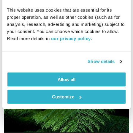
This website uses cookies that are essential for its 
01:58:32
15.04.19
proper operation, as well as other cookies (such as for 
analysis, research, advertising and marketing) subject to 
מסע מוזיקלי יומי עם אורי בנקהלטר
your consent. You can choose which cookies to allow. 
אודיו
Read more details in 
our privacy policy
.
Show details
Allow all
Customize