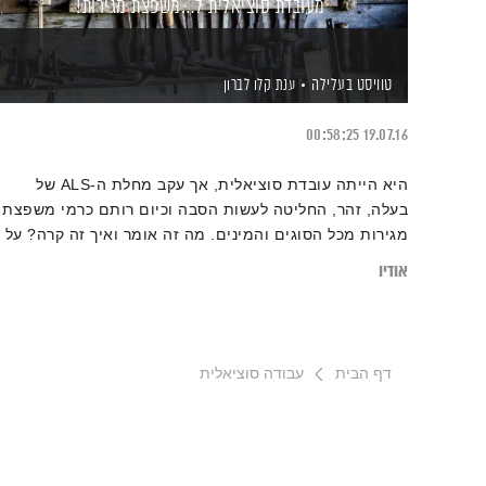
מעובדת סוציאלית ל…משפצת מגירות!
טוויסט בעלילה
ענת קלו לברון
00:58:25
19.07.16
היא הייתה עובדת סוציאלית, אך עקב מחלת ה-ALS של
בעלה, זהר, החליטה לעשות הסבה וכיום רותם כרמי משפצת
מגירות מכל הסוגים והמינים. מה זה אומר ואיך זה קרה? על
כל זאת ועוד היא מספרת לענת קלו לברון
אודיו
דף הבית
עבודה סוציאלית