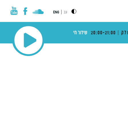
|
עב
ENG
לק
20:00-21:00
שידור חי