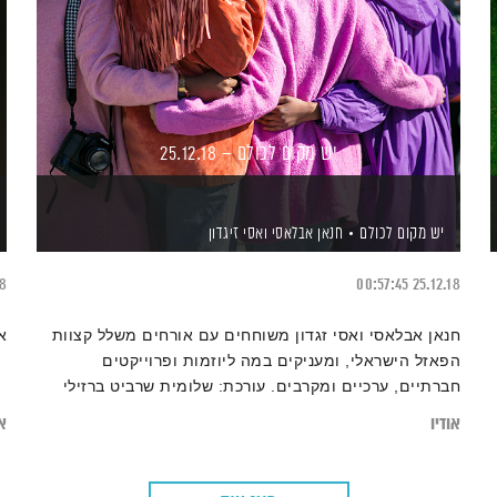
יש מקום לכולם – 25.12.18
יש מקום לכולם
חנאן אבלאסי
ואסי זיגדון
18
00:57:45
25.12.18
חנאן אבלאסי ואסי זגדון משוחחים עם אורחים משלל קצוות
א
הפאזל הישראלי, ומעניקים במה ליוזמות ופרוייקטים
חברתיים, ערכיים ומקרבים. עורכת: שלומית שרביט ברזילי
אודיו
או