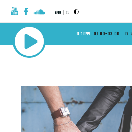
|
עב
ENG
.ח
01:00-03:00
שידור חי