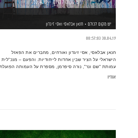
יש מקום לכולם – 30.4.19
יש מקום לכולם
חנאן אבלאסי
ואסי זיגדון
00:57:03
30.04.19
חנאן אבלאסי, אסי זיגדון ואורחים, מחברים את הפאזל
הישראלי על הציר שבין אחדות לייחודיות. והפעם – מנכ"לית
עמותת "שם ונר", נורה סיפרמן, מספרת על העמותה הפועלת
במהלך השנה כולה להנצחת ניצולי השואה, כיראם בלעום,
אודיו
מייסדת עמותת "יסמין" מספרת על העמותה המונהגת על ידי
נשים ולמענן ופועלת לקידום שינוי כלכלי וחברתי עבור עסקים
בבעלות נשים יהודיות וערביות, וגם – הצעות להתנדבויות
לקראת יום השואה