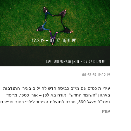
יש מקום לכולם – 19.2.19
יש מקום לכולם
חנאן אבלאסי
ואסי זיגדון
00:53:59
19.02.19
עיריית כפ"ס עם מיזם כביסה חדש לחיילים בעיר, התנדבות
בארגון "השומר החדש" ואורח באולפן – אורן כספי, מייסד
ומנכ"ל מעגל 360, חברה לתועלת הציבור לילדי רחוב וחיילים
בודדים בסיכון בשירות ומשוחררים.
חנאן אבלאסי, אסי זיגדון
אודיו
ואורחים, מחברים את הפאזל הישראלי על הציר שבין אחדות
לייחודיות. עורכת: שלומית שרביט-ברזילי