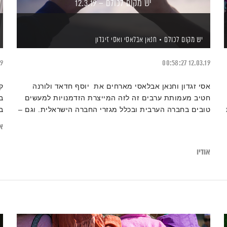
יש מקום לכולם – 12.3.19
יש מקום לכולם
חנאן אבלאסי
ואסי זיגדון
19
00:58:27
12.03.19
אסי זגדון וחנאן אבלאסי מארחים את יוסף חדאד ולורנה
ק
חטיב מעמותת ערבים זה לזה המייצרת הזדמנויות למעשים
ב
טובים בחברה הערבית ובכלל מגזרי החברה הישראלית. וגם –
ב
ארגון אלאור המקיים חוגי בית לבעלי מוגבלויות לקראת
ו
או
הבחירות, התנדבות בעזר מציון ועוד
ל
אודיו