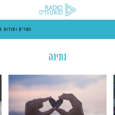
גשרים וסודות ש
נתינה