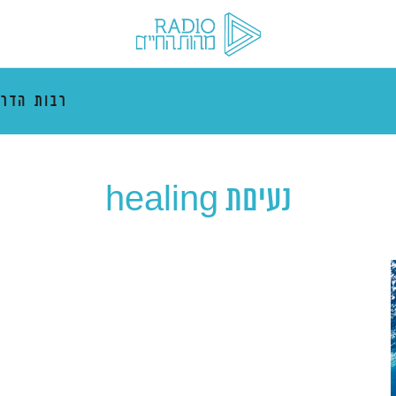
רבות הדרכ
נעיםת healing