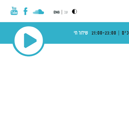
|
עב
ENG
ים
21:00-23:00
שידור חי