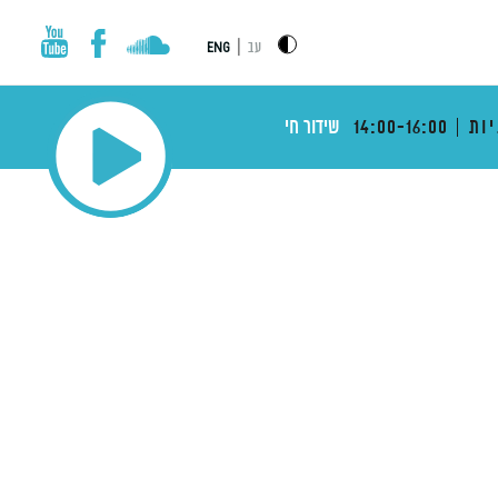
|
עב
ENG
ות
14:00-16:00
שידור חי