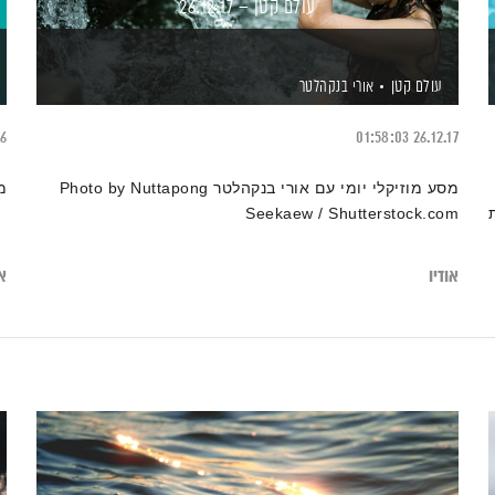
עולם קטן – 26.12.17
עולם קטן
אורי בנקהלטר
16
01:58:03
26.12.17
מסע מוזיקלי יומי עם אורי בנקהלטר Photo by Nuttapong
מ
Seekaew / Shutterstock.com
אודיו
או