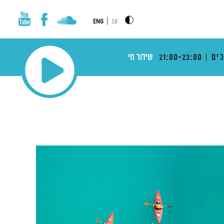
|
עב
ENG
ים
21:00-23:00
שידור חי