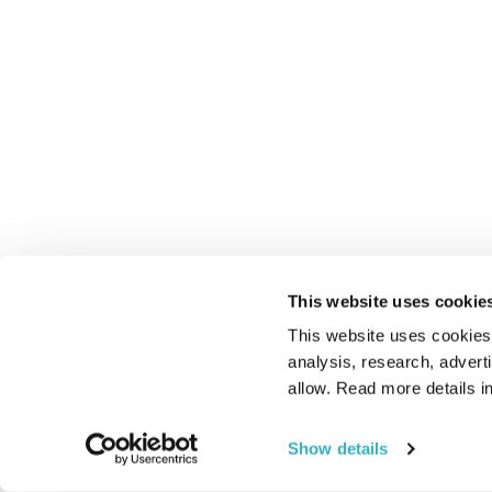
This website uses cookie
This website uses cookies t
analysis, research, advert
allow. Read more details in
Show details