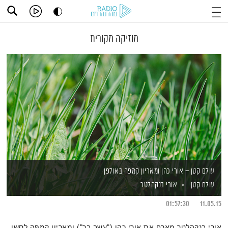
מוזיקה מקורית
עולם קטן – אורי כהן ומאריון קמפה באולפן
עולם קטן
אורי בנקהלטר
01:57:30
11.05.15
אורי בנקהלטר מארח את אורי כהן ("עשב בר") ומאריון קמפה לסשן