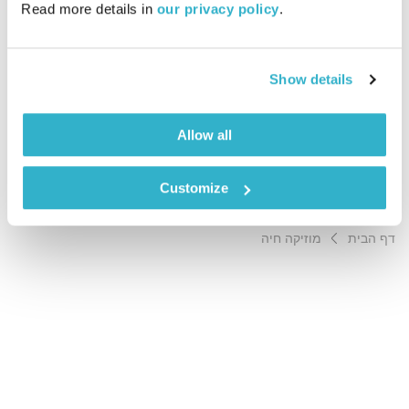
Read more details in 
our privacy policy
.
01:28:09
15.10.18
ארקדי דוכין ועמית שלו בשיחה פתוחה וכנה על מה שבין חכמת
Show details
הקבלה לחיים עצמם. והפעם – מוטיבציה. אורח באולפן: אבי
סינגולדה
Allow all
אודיו
Customize
דף הבית
מוזיקה חיה