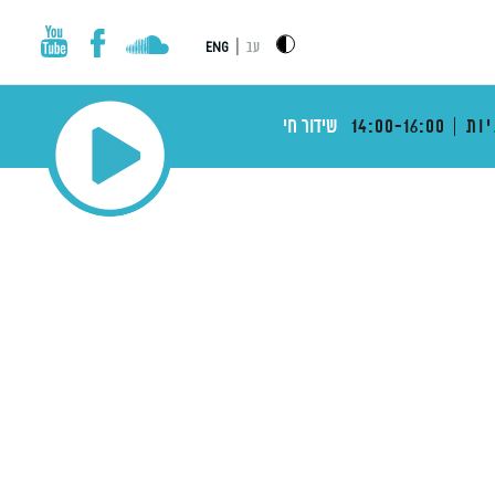
|
עב
ENG
ות
14:00-16:00
שידור חי