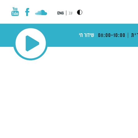
|
עב
ENG
ית
08:00-10:00
שידור חי