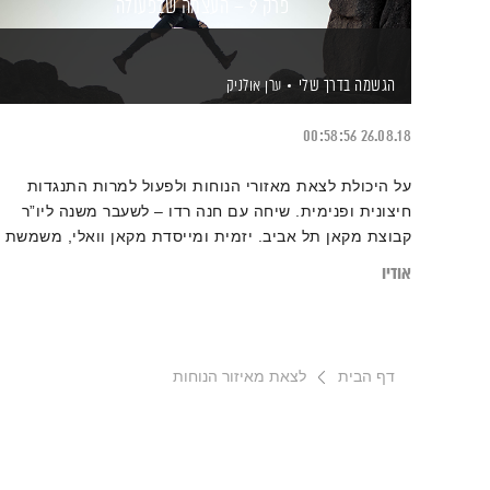
פרק 9 – העצמה שבפעולה
הגשמה בדרך שלי
ערן אולניק
00:58:56
26.08.18
על היכולת לצאת מאזורי הנוחות ולפעול למרות התנגדות
חיצונית ופנימית. שיחה עם חנה רדו – לשעבר משנה ליו”ר
קבוצת מקאן תל אביב. יזמית ומייסדת מקאן וואלי, משמשת
כיום כנשיאת סופרסונס ופועלת רבות ליצירת שוויון מגדרי
אודיו
ולחיזוק מעמד האישה בישראל ובעולם
דף הבית
לצאת מאיזור הנוחות