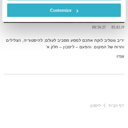
ליסבון – חלק א'
Customize
יריב גוטליב בדרכים
יריב גוטליב
00:54:27
05.02.19
יריב גוטליב לוקח אתכם למסע מסביב לעולם; להיסטוריה, הצלילים
והרוח של המקום. והפעם – ליסבון – חלק א'
אודיו
דף הבית
ליסבון