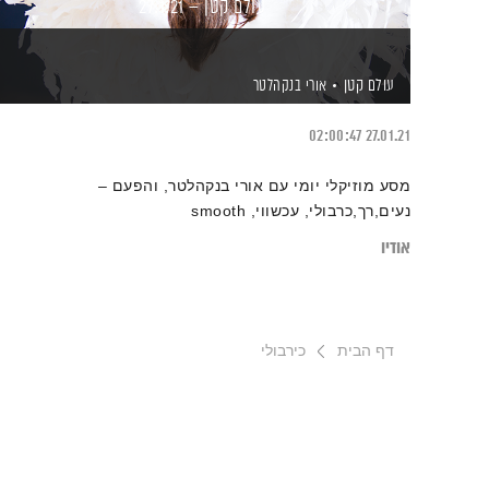
עולם קטן – 27.1.21
עולם קטן
אורי בנקהלטר
02:00:47
27.01.21
מסע מוזיקלי יומי עם אורי בנקהלטר, והפעם –
נעים,רך,כרבולי, עכשווי, smooth
אודיו
דף הבית
כירבולי