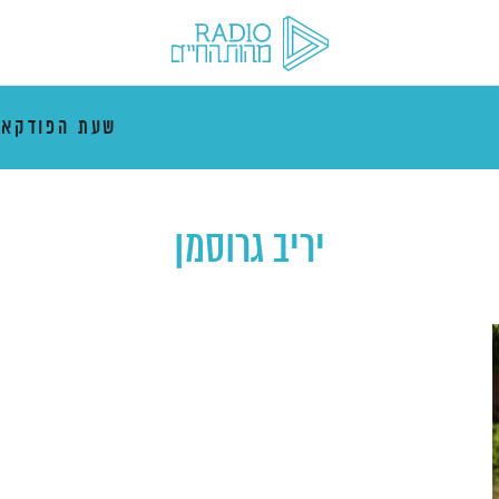
שעת הפודקא
יריב גרוסמן