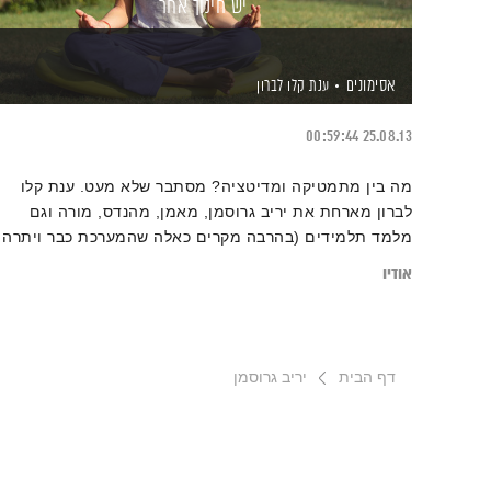
יש חינוך אחר
אסימונים
ענת קלו לברון
00:59:44
25.08.13
מה בין מתמטיקה ומדיטציה? מסתבר שלא מעט. ענת קלו
לברון מארחת את יריב גרוסמן, מאמן, מהנדס, מורה וגם
מלמד תלמידים (בהרבה מקרים כאלה שהמערכת כבר ויתרה
עליהם) לעשות מדיטציה, להתחבר אל עצמם ואל הרגשות
אודיו
שלהם ולהגיע לתוצאות שמפתיעות את כולם. מתברר שיש
חינוך אחר
דף הבית
יריב גרוסמן