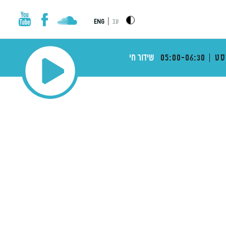
|
עב
ENG
סט
05:00-06:30
שידור חי