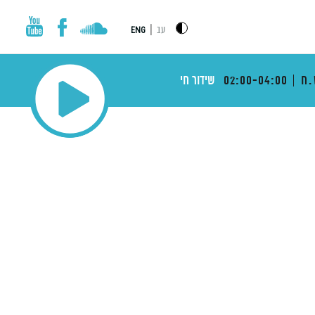
|
עב
ENG
.ח
02:00-04:00
שידור חי