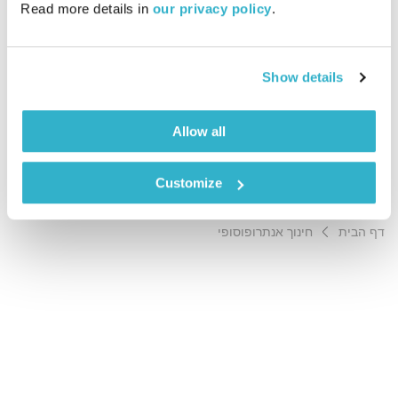
Read more details in 
our privacy policy
.
01:08:19
21.05.09
מהי אנתרופוסופיה? מהו חינוך אנתרופוסופי? מהם קויו המנחים?
Show details
על כך ועוד ינץ לוי בשיחה עם טלי צחור – מורה בתיכון
האנתרופוסופי בהרדוף
Allow all
אודיו
Customize
דף הבית
חינוך אנתרופוסופי