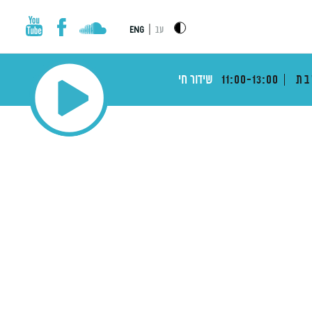
|
עב
ENG
בת
11:00-13:00
שידור חי