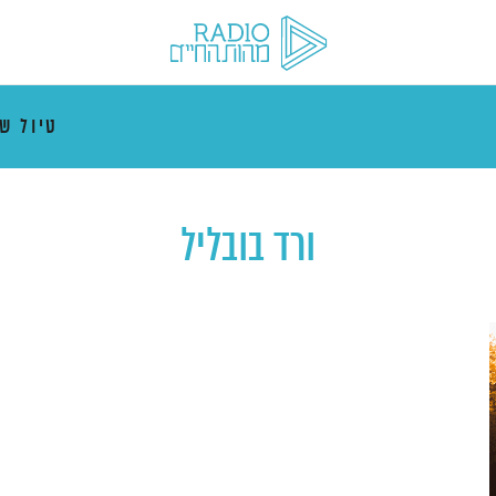
טיול ש
ורד בובליל