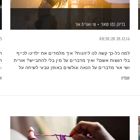
הנאה ומין
בדיוק כמו שאני
שי ואורית אור
15
00:58:20
28.12.16
למה כל-כך קשה לנו ליהנות? איך מלמדים את ילדינו לכייף
ה
בלי רגשות אשם? ואיך מדברים על מין בלי להתבייש? אורית
ה
ושי אור מדברים על הנאה וגולשים באופן טבעי לשיחה על
–
למין ומיניות.
אודיו
או