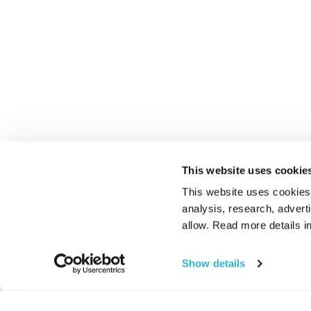
This website uses cookie
This website uses cookies t
analysis, research, advert
allow. Read more details in
Show details