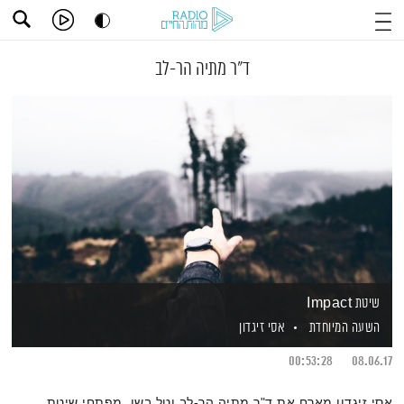
ד"ר מתיה הר-לב
שיטת Impact
השעה המיוחדת
אסי זיגדון
00:53:28
08.06.17
אסי זיגדון מארח את ד"ר מתיה הר-לב וטל בשן, מפתחי שיטת