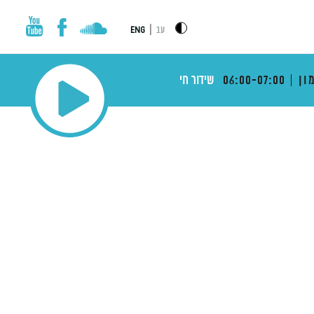
|
עב
ENG
ון
06:00-07:00
שידור חי