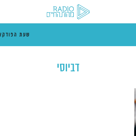
שעת הפודקא
דביוסי