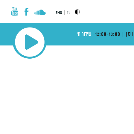
|
עב
ENG
סן
12:00-13:00
שידור חי