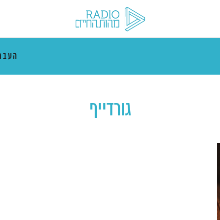
העבר
גורדייף