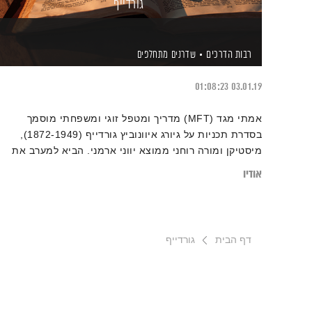
גורדייף
רבות הדרכים
שדרנים מתחלפים
01:08:23
03.01.19
אמתי מגד (MFT) מדריך ומטפל זוגי ומשפחתי מוסמך
בסדרת תכניות על גיורג איוונוביץ גורדייף (1872-1949),
מיסטיקן ומורה רוחני ממוצא יווני ארמני. הביא למערב את
"הדרך הרביעית" שהיא דרך התפתחות המבוססת על פיתוח
אודיו
הרמוני של שלושת מרכזי האדם (הגופני, הרגשי והשכלי)
ומדגישה התבוננות עצמית וזכירת עצמי
דף הבית
גורדייף