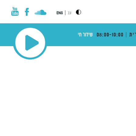
|
עב
ENG
ית
08:00-10:00
שידור חי