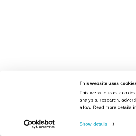
This website uses cookie
This website uses cookies t
analysis, research, advert
allow. Read more details in
Show details