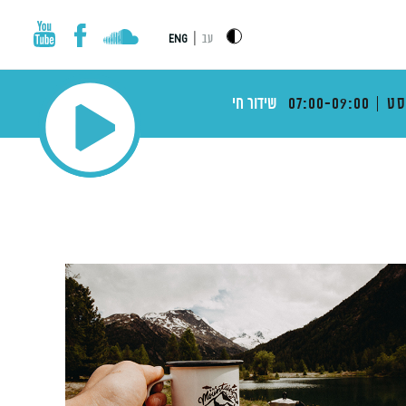
|
עב
ENG
ט
07:00-09:00
שידור חי