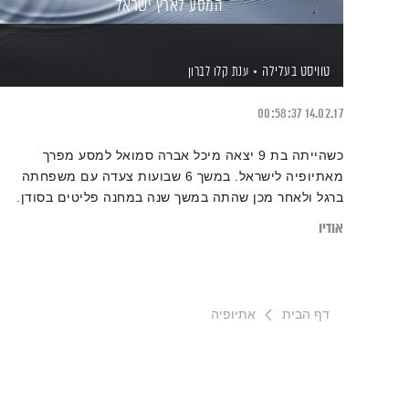
המסע לארץ ישראל
טוויסט בעלילה
ענת קלו לברון
00:58:37
14.02.17
כשהייתה בת 9 יצאה מיכל אברה סמואל למסע מפרך
מאתיופיה לישראל. במשך 6 שבועות צעדה עם משפחתה
ברגל ולאחר מכן שהתה במשך שנה במחנה פליטים בסודן.
כיום היא מנהלת את עמותת פידל ודואגת שילדים ונערים
אודיו
אתיופים ישתלבו בחברה. בתכנית היא מספרת לענת קלו
לברון איך מתבגרים וצומחים מחוויה כל כך מטלטלת.
דף הבית
אתיופיה