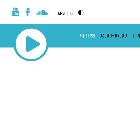
|
עב
ENG
ון
06:00-07:00
שידור חי