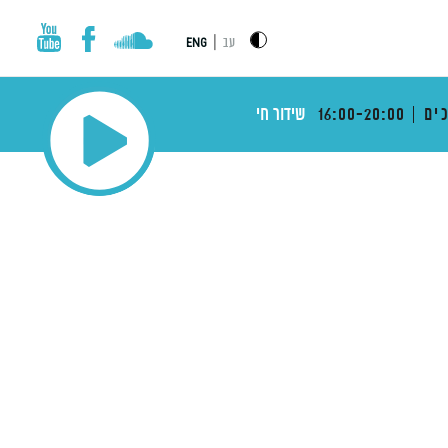
|
עב
ENG
ים
16:00-20:00
שידור חי