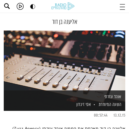
אליענה בן דוד
אוהד עזרתי
השעה המיוחדת
אסי זיגדון
00:57:44
13.12.15
אליענה בן דוד מארחת את המפיק אוהד עזרתי (Zuzz Agency)