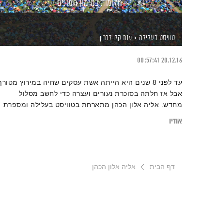
חלומות במימון המונים
טוויסט בעלילה
ענת קלו לברון
00:57:41
20.12.16
עד לפני 8 שנים היא הייתה אשת עסקים שחיה במירוץ מטורף
אבל אז חלתה בסוכרת נעורים ועצרה כדי לחשב מסלול
מחדש. אליה אלון הכהן מתארחת בטוויסט בעלילה ומספרת
על פלטפורמת מימון ההמונים jumpstarter שייסדה, העוזרת
אודיו
לאחרים לגייס מימון לחלומות שלהם ועושה טוויסט בעלילתם.
דף הבית
אליה אלון הכהן