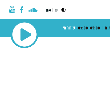
|
עב
ENG
.ח
03:00-05:00
שידור חי