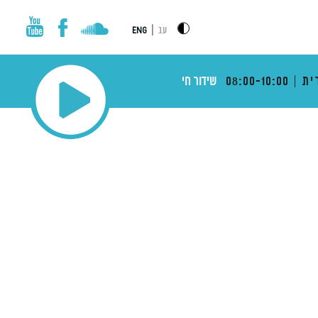
|
עב
ENG
ית
08:00-10:00
שידור חי