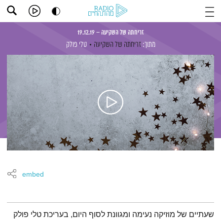
זריחתה של השקיעה – 19.12.19
מתוך:
זריחתה של השקיעה
טלי פולק
embed
תמצית הפודקאסט
שעתיים של מוזיקה נעימה ומגוונת לסוף היום, בעריכת טלי פולק