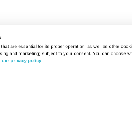
s
hat are essential for its proper operation, as well as other cooki
ising and marketing) subject to your consent. You can choose wh
 
our privacy policy
.
רדיו מהות החיים משדר ב:
ערוץ 87
YES
סלקום
TV
TUNE IN