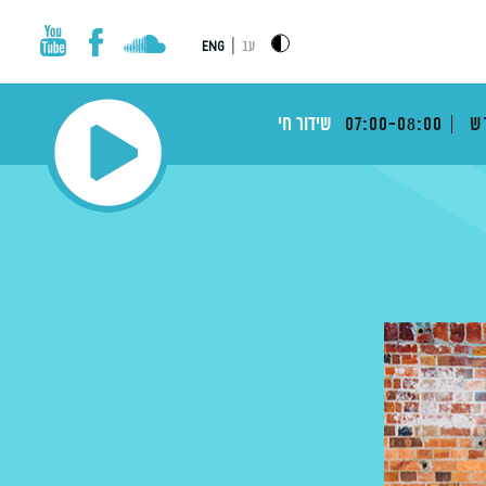
|
עב
ENG
דש
07:00-08:00
שידור חי