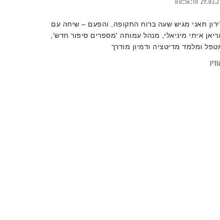
00:56:18
29.03.
ירון תאני מגיש שעה ברוח התקופה, והפעם – שיחה עם
ריאן איתי מיניאלי, מנהל עמותה 'מספרים סיפור חדש',
טפל ומלמד מדיטציה ודמיון מודרך
דיו