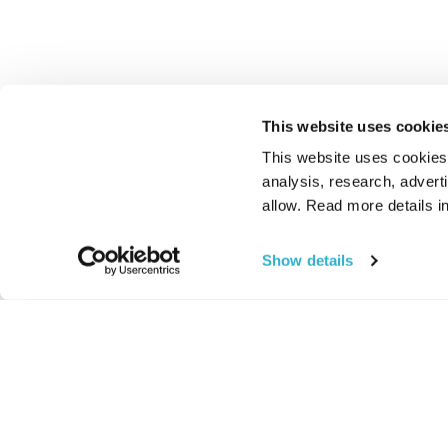
This website uses cookie
This website uses cookies t
analysis, research, advert
allow. Read more details in
Show details