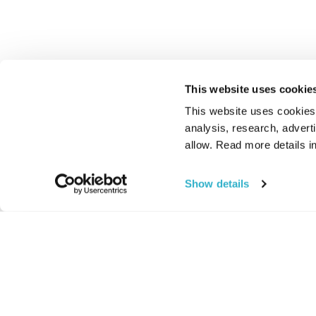
This website uses cookie
This website uses cookies t
analysis, research, advert
allow. Read more details in
Show details