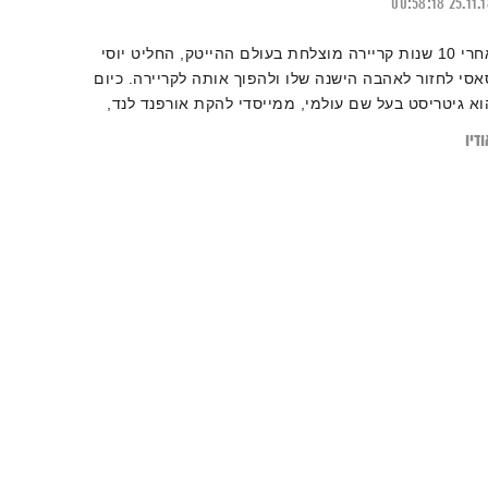
00:58:18
25.11.
אחרי 10 שנות קריירה מוצלחת בעולם ההייטק, החליט יוסי
אסי לחזור לאהבה הישנה שלו ולהפוך אותה לקריירה. כיום
וא גיטריסט בעל שם עולמי, ממייסדי להקת אורפנד לנד,
ותב מוזיקה לסרטים וסדרות בהוליווד ואם זה לא מספיק,
דיו
וא מנגן על בוזיגיטרה – כלי נגינה שהוא בעצמו המציא