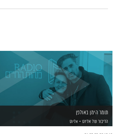
תומר הימן באולפן
הדיבור של אליוט
אליוט