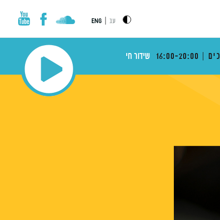
|
עב
ENG
ים
16:00-20:00
שידור חי