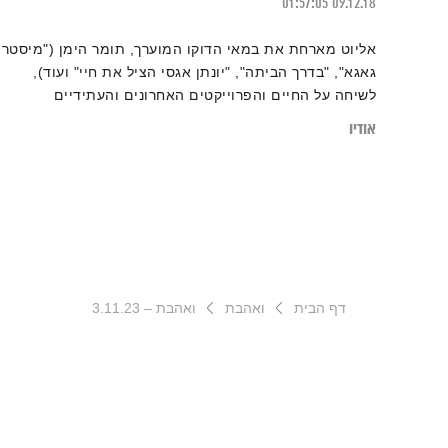
01:57:05
09.12.18
אליוט מארחת את במאי הדוקו המוערך, תומר הימן ("מיסטר
גאגא", "בדרך הביתה", "יונתן אגסי הציל את חיי" ועוד),
לשיחה על החיים והפרוייקטים האחרונים והעתידיים
אודיו
דף הבית
ואהבת
ואהבת – 3.11.23