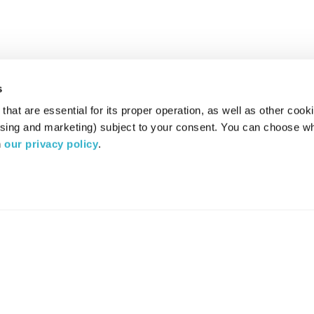
s
hat are essential for its proper operation, as well as other cooki
ising and marketing) subject to your consent. You can choose wh
 
our privacy policy
.
רדיו מהות החיים משדר ב:
ערוץ 87
YES
סלקום
TV
TUNE IN