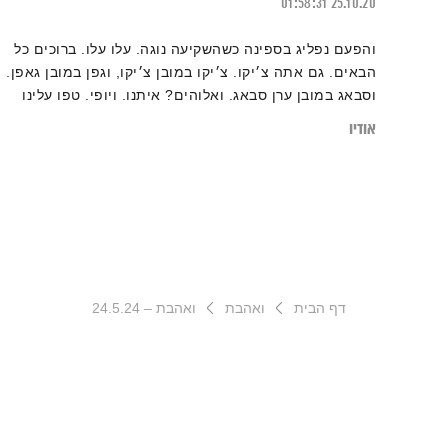
01:58:31
25.10.20
והפעם נפליג בספינה כשהשקיעה נוגה. עלו עלו. ברוכים כל
הבאים. גם אתה צ׳יקו. צ׳יקו במובן צ׳יקו, וגפן במובן גאפן.
וסבאג במובן ערן סבאג. ואלוהים? איתנו. ויופי. טפו עלינו
אודיו
דף הבית
ואהבת
ואהבת – 24.5.24