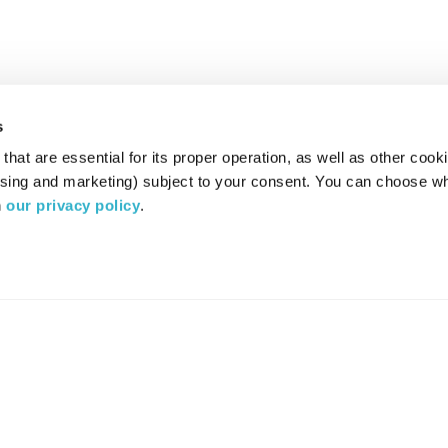
s
hat are essential for its proper operation, as well as other cooki
ising and marketing) subject to your consent. You can choose wh
 
our privacy policy
.
רדיו מהות החיים משדר ב:
ערוץ 87
YES
סלקום
TV
TUNE IN