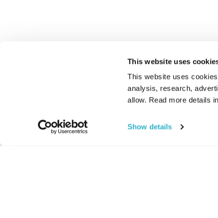
This website uses cookie
This website uses cookies t
analysis, research, advert
allow. Read more details in
Show details