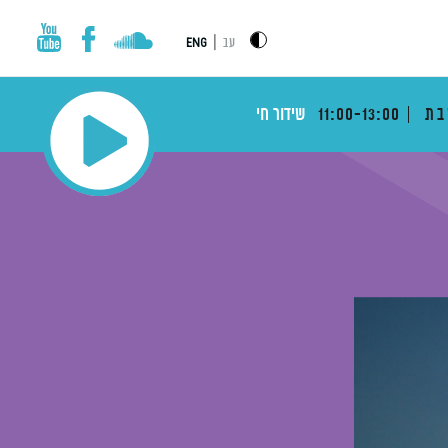
|
עב
ENG
בת
11:00-13:00
שידור חי