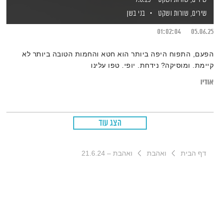
שירים, שורות ושקט
בני בשן
01:02:04
05.06.25
הפעם, התפוח היפה ביותר הוא חטא והחמות הטובה ביותר לא
קיימת. ומוסיקה? נידחת. יופי. טפו עלינו
אודיו
הצג עוד
דף הבית
ואהבת
ואהבת – 21.6.24